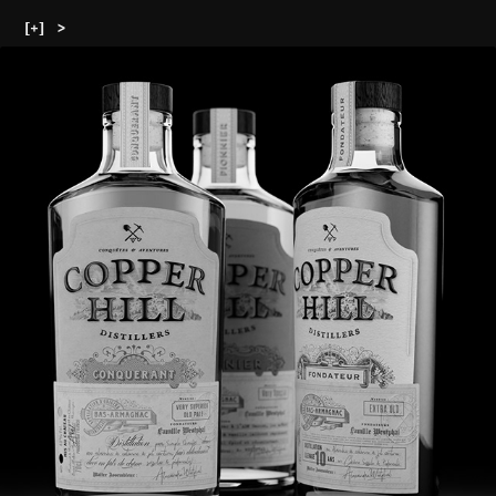
[+]   > 